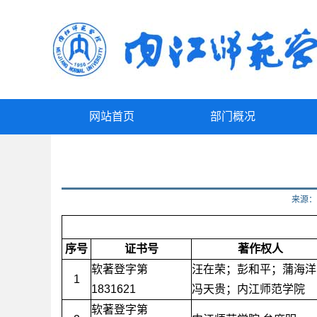
网站首页
部门概况
来源
序号
证书号
著作权人
软著登字第
汪在荣；彭和平；蒲海洋
1
1831621
冯天贵；内江师范学院
软著登字第