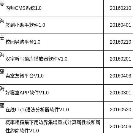
姜
内师CMS系统1.0
20160210
海
签到小助手软件1.0
20160401
姜
校园导购平台1.0
20160210
海
汉字听写题库播放器软件V1.0
20160201
蒲
卖室友微平台V1.0
20160403
海
好寝室APP软件V1.0
20160301
蒲
在线LL(1)语法分析器软件V1.0
20160520
概率粗糙集下用边界集增量式计算属性核和属
20160406
性约简软件V1.0