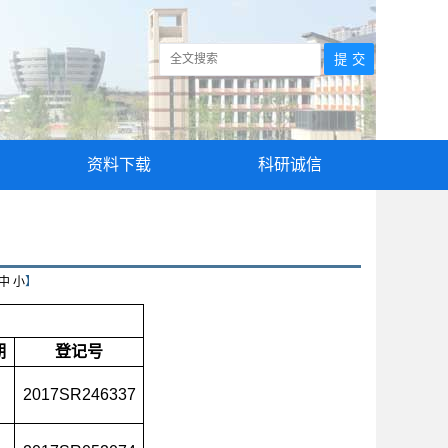
资料下载
科研诚信
中
小
】
期
登记号
2017SR246337