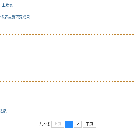
》上发表
gy》上发表最新研究成果
进展
共22条
上页
1
2
下页